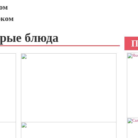
ом
оком
рые блюда
П
ЯХ
ГРЕЧНЕВАЯ ЛАПША С
Сочн
СЕМГОЙ