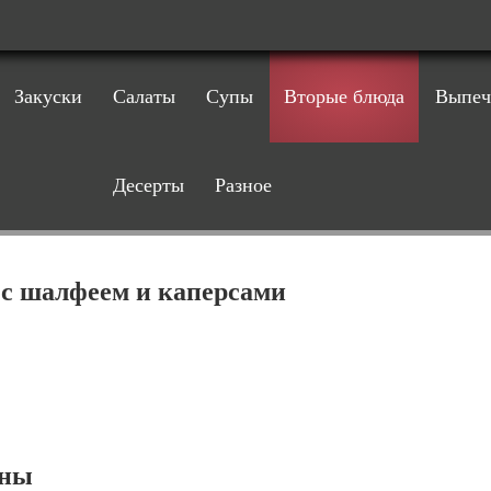
Закуски
Салаты
Супы
Вторые блюда
Выпеч
Десерты
Разное
 с шалфеем и каперсами
ины