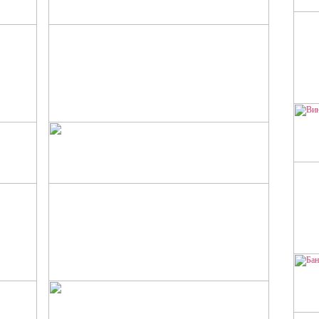
МУСАКА
СА
Мусака - традиционная греческая
Б
запеканка из баклажанов и фарша под
сливочным соусом.
ВИ
РОЛЛЫ С КРАСНОЙ РЫБОЙ
И ТВОРОЖНЫМ СЫРОМ