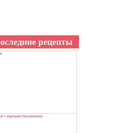
оследние рецепты
НЕ
ая говядина в ореховом соусе