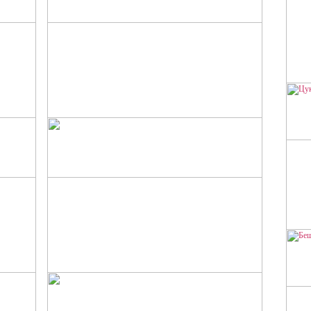
БА
СПАГЕТТИ С ЛИСИЧКАМИ И
БЕКОНОМ
ЦУ
ЖАРКОЕ ИЗ МЯСА ЛОСЯ
Рецепт охотничьей кухни