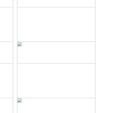
ЩУЧЬИ КОТЛЕТЫ С СЫРОМ
ЛОБИО
Грузинское блюдо из фасоли.