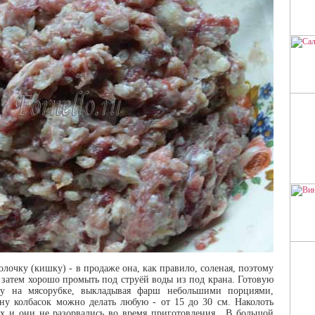
Сочн
СА
Б
лочку (кишку) - в продаже она, как правило, соленая, поэтому
 затем хорошо промыть под струёй воды из под крана. Готовую
ку на мясорубке, выкладывая фарш небольшими порциями,
ВИ
ину колбасок можно делать любую - от 15 до 30 см. Наколоть
ух и они не разорвались во время приготовления. В большой