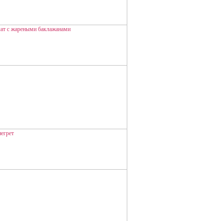
ая говядина в ореховом соусе
ЛАТ С ЖАРЕНЫМИ
АКЛАЖАНАМИ
НЕГРЕТ