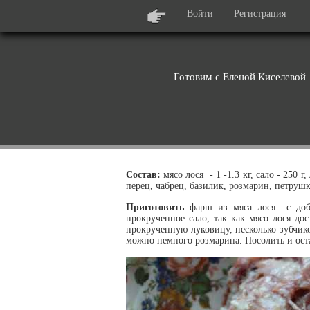
Войти
Регистрация
Готовим с Еленой Киселевой
Состав:
мясо лося - 1 -1.3 кг, сало - 250 г
перец, чабрец, базилик, розмарин, петруш
Приготовить
фарш из мяса лося с доба
прокрученное сало, так как мясо лося дос
прокрученную луковицу, несколько зубчико
можно немного розмарина. Посолить и ост