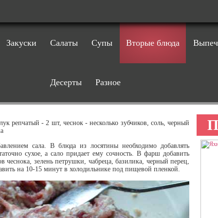
Закуски
Салаты
Супы
Вторые блюда
Выпеч
Десерты
Разное
П
, лук репчатый - 2 шт, чеснок - несколько зубчиков, соль, черный
ка
влением сала. В блюда из лосятины необходимо добавлять
таточно сухое, а сало придает ему сочность. В фарш добавить
в чеснока, зелень петрушки, чабреца, базилика, черный перец,
авить на 10-15 минут в холодильнике под пищевой пленкой.
ЯХ