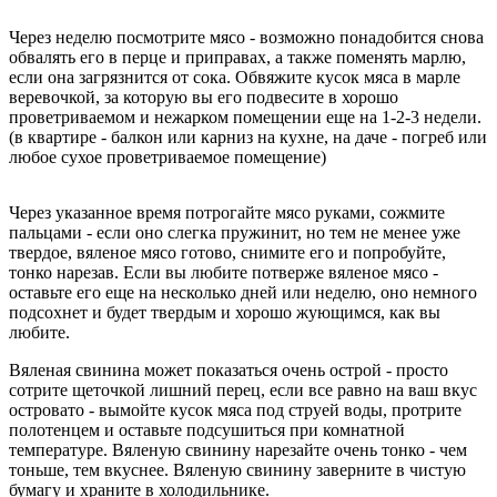
Через неделю посмотрите мясо - возможно понадобится снова
обвалять его в перце и приправах, а также поменять марлю,
если она загрязнится от сока. Обвяжите кусок мяса в марле
веревочкой, за которую вы его подвесите в хорошо
проветриваемом и нежарком помещении еще на 1-2-3 недели.
(в квартире - балкон или карниз на кухне, на даче - погреб или
любое сухое проветриваемое помещение)
Через указанное время потрогайте мясо руками, сожмите
пальцами - если оно слегка пружинит, но тем не менее уже
твердое, вяленое мясо готово, снимите его и попробуйте,
тонко нарезав. Если вы любите потверже вяленое мясо -
оставьте его еще на несколько дней или неделю, оно немного
подсохнет и будет твердым и хорошо жующимся, как вы
любите.
Вяленая свинина может показаться очень острой - просто
сотрите щеточкой лишний перец, если все равно на ваш вкус
островато - вымойте кусок мяса под струей воды, протрите
полотенцем и оставьте подсушиться при комнатной
температуре. Вяленую свинину нарезайте очень тонко - чем
тоньше, тем вкуснее. Вяленую свинину заверните в чистую
бумагу и храните в холодильнике.