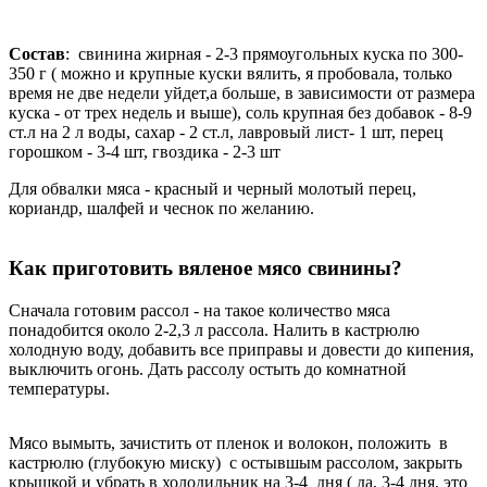
Состав
: свинина жирная - 2-3 прямоугольных куска по 300-
350 г ( можно и крупные куски вялить, я пробовала, только
время не две недели уйдет,а больше, в зависимости от размера
куска - от трех недель и выше), соль крупная без добавок - 8-9
ст.л на 2 л воды, сахар - 2 ст.л, лавровый лист- 1 шт, перец
горошком - 3-4 шт, гвоздика - 2-3 шт
Для обвалки мяса - красный и черный молотый перец,
кориандр, шалфей и чеснок по желанию.
Как приготовить вяленое мясо свинины?
Сначала готовим рассол - на такое количество мяса
понадобится около 2-2,3 л рассола. Налить в кастрюлю
холодную воду, добавить все приправы и довести до кипения,
выключить огонь. Дать рассолу остыть до комнатной
температуры.
Мясо вымыть, зачистить от пленок и волокон, положить в
кастрюлю (глубокую миску) с остывшым рассолом, закрыть
крышкой и убрать в холодильник на 3-4 дня ( да, 3-4 дня, это